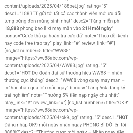
content/uploads/2025/04/188bet.jpg” rating=”5″
desc1=”188BET gửi tới tất cả các thành viên mới ưu đãi
tưng bừng đón mừng sinh nhật” desc2=”Tặng miễn phí
18,888
phong bao lì xì may mắn vào
21H mỗi ngày
”
bonus=”Cược thả ga hoàn trả cực đã” note=”Theo dõi kênh
hay code free trao tay” play_link=”#” review_link=”#”]
[nc_list number=5 title=”WW88″
image=”https://ww88abc.com/wp-
content/uploads/2025/04/WW88.jpg” rating=”5″
desc1=”
HOT
Dự đoán đại sứ thương hiệu WW88 – nhận
thưởng cực khủng” desc2=”WW88 vòng quay may mắn –
cơ hội nhận quà lớn mỗi ngày” bonus=”Tặng 66k đăng ký
trải nghiệm” note=”Thưởng 5% tiền nạp ngày chủ nhật”
play_link=”#” review_link=”#”] [nc_list number=6 title=”OK9″
image=”https://ww88abc.com/wp-
content/uploads/2025/04/ok9.jpg” rating=”5″ desc1=”
HOT
Đăng nhập OK9 mỗi ngày nhận ngay PHONG BÌ ĐỎ lên tới
8888K” desc2=”Thưởng cược mỗi ngày – Nhận ngay tiền