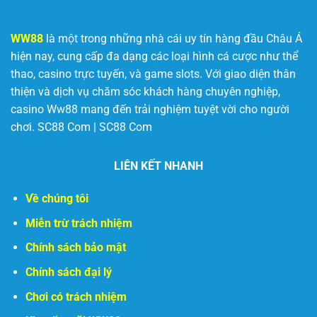
WW88
là một trong những nhà cái uy tín hàng đầu Châu Á
hiện nay, cung cấp đa dạng các loại hình cá cược như thể
thao, casino trực tuyến, và game slots. Với giao diện thân
thiện và dịch vụ chăm sóc khách hàng chuyên nghiệp,
casino Ww88 mang đến trải nghiệm tuyệt vời cho người
chơi.
SC88 Com
|
SC88 Com
LIÊN KẾT NHANH
Về chúng tôi
Miễn trừ trách nhiệm
Chính sách bảo mật
Chính sách đại lý
Chơi có trách nhiệm