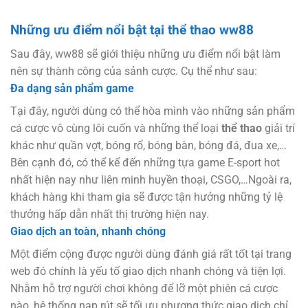
Những ưu điểm nổi bật tại thể thao ww88
Sau đây, ww88 sẽ giới thiệu những ưu điểm nổi bật làm
nên sự thành công của sảnh cược. Cụ thể như sau:
Đa dạng sản phẩm game
Tại đây, người dùng có thể hòa mình vào những sản phẩm
cá cược vô cùng lôi cuốn và những thể loại
thể thao
giải trí
khác như quần vợt, bóng rổ, bóng bàn, bóng đá, đua xe,…
Bên cạnh đó, có thể kể đến những tựa game E-sport hot
nhất hiện nay như liên minh huyền thoại, CSGO,…Ngoài ra,
khách hàng khi tham gia sẽ được tận hưởng những tỷ lệ
thưởng hấp dẫn nhất thị trường hiện nay.
Giao dịch an toàn, nhanh chóng
Một điểm cộng được người dùng đánh giá rất tốt tại trang
web đó chính là yếu tố giao dịch nhanh chóng và tiện lợi.
Nhằm hỗ trợ người chơi không để lỡ một phiên cá cược
nào, hệ thống nạp rút sẽ tối ưu phương thức giao dịch chỉ