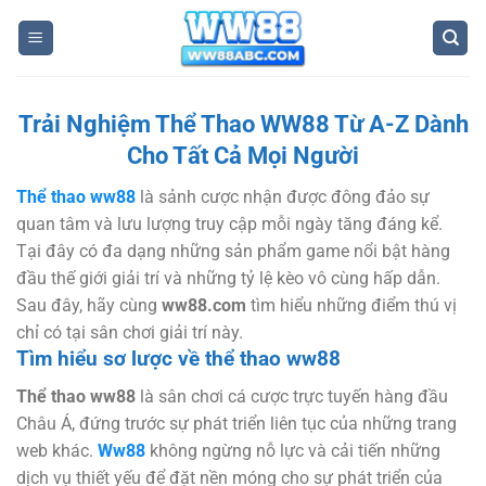
Bỏ
qua
nội
dung
Trải Nghiệm Thể Thao WW88 Từ A-Z Dành
Cho Tất Cả Mọi Người
Thể thao ww88
là sảnh cược nhận được đông đảo sự
quan tâm và lưu lượng truy cập mỗi ngày tăng đáng kể.
Tại đây có đa dạng những sản phẩm game nổi bật hàng
đầu thế giới giải trí và những tỷ lệ kèo vô cùng hấp dẫn.
Sau đây, hãy cùng
ww88.com
tìm hiểu những điểm thú vị
chỉ có tại sân chơi giải trí này.
Tìm hiểu sơ lược về thể thao ww88
Thể thao
ww88
là sân chơi cá cược trực tuyến hàng đầu
Châu Á, đứng trước sự phát triển liên tục của những trang
web khác.
Ww88
không ngừng nỗ lực và cải tiến những
dịch vụ thiết yếu để đặt nền móng cho sự phát triển của