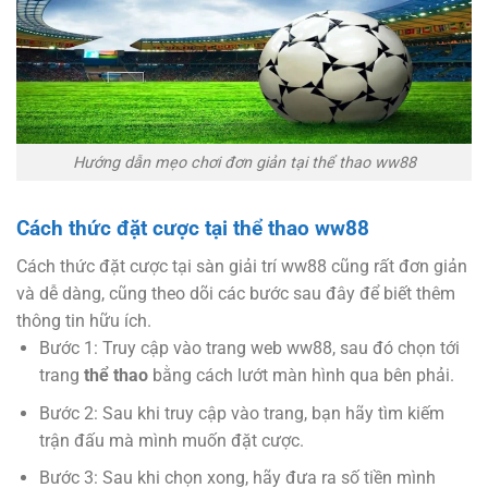
Hướng dẫn mẹo chơi đơn giản tại thể thao ww88
Cách thức đặt cược tại thể thao ww88
Cách thức đặt cược tại sàn giải trí ww88 cũng rất đơn giản
và dễ dàng, cũng theo dõi các bước sau đây để biết thêm
thông tin hữu ích.
Bước 1: Truy cập vào trang web ww88, sau đó chọn tới
trang
thể thao
bằng cách lướt màn hình qua bên phải.
Bước 2: Sau khi truy cập vào trang, bạn hãy tìm kiếm
trận đấu mà mình muốn đặt cược.
Bước 3: Sau khi chọn xong, hãy đưa ra số tiền mình